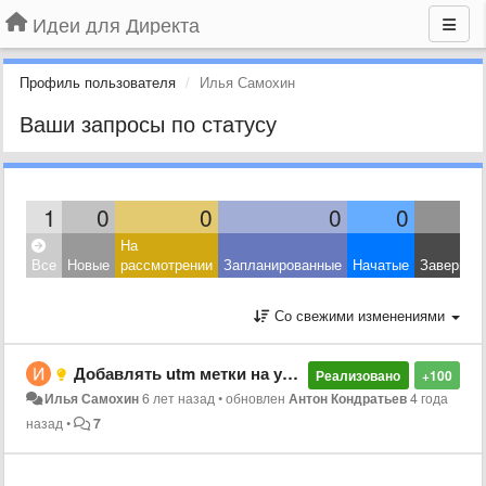
Идеи для Директа
Профиль пользователя
Илья Самохин
Ваши запросы по статусу
1
0
0
0
0
На
Все
Новые
рассмотрении
Запланированные
Начатые
Завершен
Со свежими изменениями
Добавлять utm метки на уровне компании и группы, а не в каждую ссылку вручную (аналог в Google Ads)
Реализовано
+100
Илья Самохин
6 лет назад
•
обновлен
Антон Кондратьев
4 года
назад
•
7