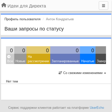
Идеи для Директа
Профиль пользователя
Антон Кондратьев
Ваши запросы по статусу
0
0
0
0
0
На
Все
Новые
рассмотрении
Запланированные
Начатые
Завершен
Со свежими изменениями
Нет тем
Сервис поддержки клиентов работает на платформе
UserEcho