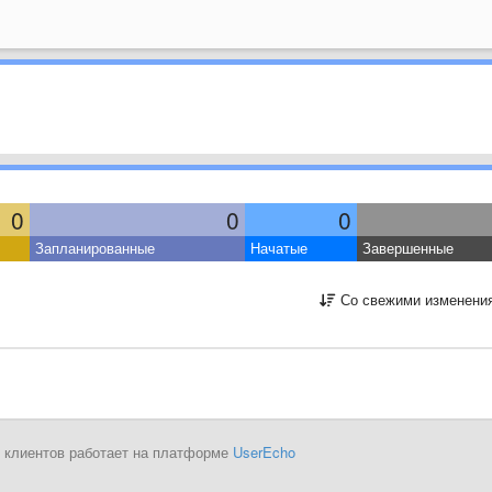
0
0
0
Запланированные
Начатые
Завершенные
Со свежими изменени
 клиентов работает на платформе
UserEcho