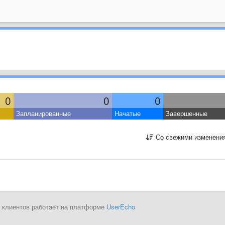
0
0
0
Запланированные
Начатые
Завершенные
Со свежими изменени
 клиентов работает на платформе
UserEcho