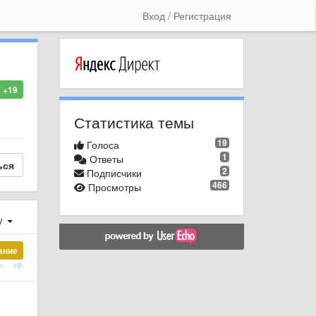
Вход / Регистрация
+19
Статистика темы
19
Голоса
1
Ответы
ься
2
Подписчики
466
Просмотры
у
ание