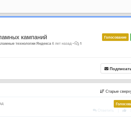
ламных кампаний
Голосование
кламные технологии Яндекса
6 лет назад
•
1
Подписат
Старые сверх
зад
Голосов
Ответить
|