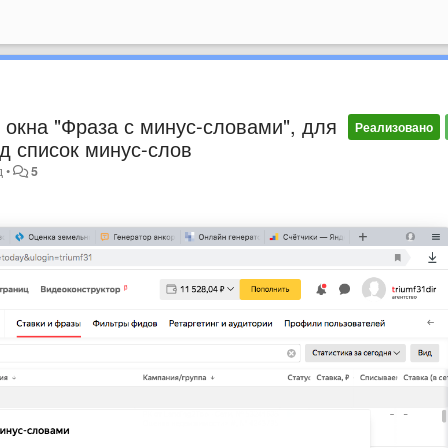
окна "Фраза с минус-словами", для
Реализовано
д список минус-слов
д
•
5