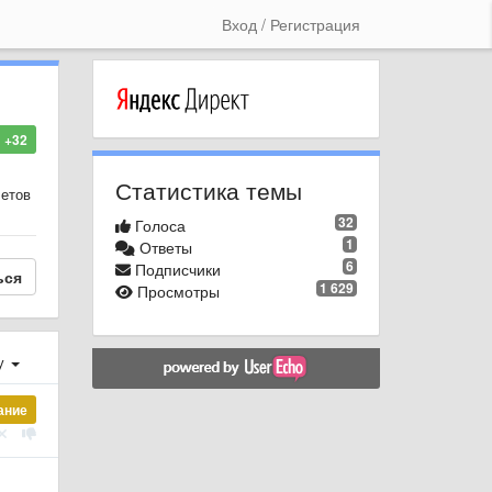
Вход / Регистрация
+32
Статистика темы
четов
32
Голоса
1
Ответы
6
Подписчики
ься
1 629
Просмотры
у
ание