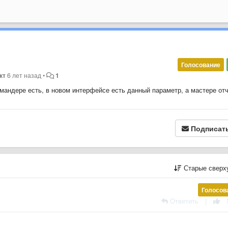
Голосование
кт
6 лет назад
•
1
оммандере есть, в новом интерфейсе есть данный параметр, а мастере от
Подписат
Старые сверх
Голосов
Ответить
|